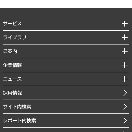
サービス
経営戦略
ライブラリ
組織・人事戦略
経済調査
ご案内
デジタルイノベーション
レポート
国際（グローバルビジネス・開発支援・国際戦略・グローバルヘルス）
セミナー・イベント情報
企業情報
コラム
サステナビリティ（環境・資源・エネルギー・ESG・人権）
MUFGビジネスセミナー
調査・研究報告書
私たちの想い
共生・ダイバーシティ
ニュース
受託案件情報
クローズアップ
社長メッセージ
GRC（ガバナンス・リスク・コンプライアンス）・防災（政策）
その他お申し込み
ニュースリリース
経営用語集
採用情報
会社概要
経済・産業・雇用・労働
調査協力のお願い
お知らせ
受託・受注実績（官公庁関連）
企業理念
医療・介護・福祉・教育・子ども
サイト内検索
メディア掲載・出演
役員一覧
自治体経営・官民協働
寄稿記事
沿革
レポート内検索
まちづくり・観光・交通・スポーツ・スマートシティ
書籍
組織図・本部部室紹介
自然資源・農林水産業・食料システム