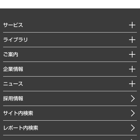
サービス
経営戦略
ライブラリ
組織・人事戦略
経済調査
ご案内
デジタルイノベーション
レポート
国際（グローバルビジネス・開発支援・国際戦略・グローバルヘルス）
セミナー・イベント情報
企業情報
コラム
サステナビリティ（環境・資源・エネルギー・ESG・人権）
MUFGビジネスセミナー
調査・研究報告書
私たちの想い
共生・ダイバーシティ
ニュース
受託案件情報
クローズアップ
社長メッセージ
GRC（ガバナンス・リスク・コンプライアンス）・防災（政策）
その他お申し込み
ニュースリリース
経営用語集
採用情報
会社概要
経済・産業・雇用・労働
調査協力のお願い
お知らせ
受託・受注実績（官公庁関連）
企業理念
医療・介護・福祉・教育・子ども
サイト内検索
メディア掲載・出演
役員一覧
自治体経営・官民協働
寄稿記事
沿革
レポート内検索
まちづくり・観光・交通・スポーツ・スマートシティ
書籍
組織図・本部部室紹介
自然資源・農林水産業・食料システム