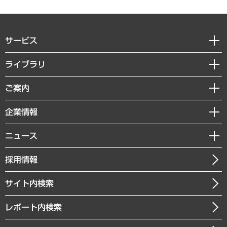
サービス
経営戦略
ライブラリ
組織・人事戦略
経済調査
ご案内
デジタルイノベーション
レポート
国際（グローバルビジネス・開発支援・国際戦略・グローバルヘルス）
セミナー・イベント情報
企業情報
コラム
サステナビリティ（環境・資源・エネルギー・ESG・人権）
MUFGビジネスセミナー
調査・研究報告書
私たちの想い
共生・ダイバーシティ
ニュース
受託案件情報
クローズアップ
社長メッセージ
GRC（ガバナンス・リスク・コンプライアンス）・防災（政策）
その他お申し込み
ニュースリリース
経営用語集
採用情報
会社概要
経済・産業・雇用・労働
調査協力のお願い
お知らせ
受託・受注実績（官公庁関連）
企業理念
医療・介護・福祉・教育・子ども
サイト内検索
メディア掲載・出演
役員一覧
自治体経営・官民協働
寄稿記事
沿革
レポート内検索
まちづくり・観光・交通・スポーツ・スマートシティ
書籍
組織図・本部部室紹介
自然資源・農林水産業・食料システム