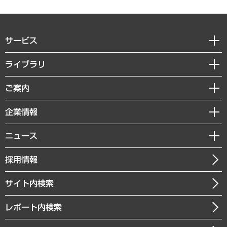
サービス
経営戦略
ライブラリ
組織・人事戦略
経済調査
ご案内
デジタルイノベーション
レポート
国際（グローバルビジネス・開発支援・国際戦略・グローバルヘルス）
セミナー・イベント情報
企業情報
コラム
サステナビリティ（環境・資源・エネルギー・ESG・人権）
MUFGビジネスセミナー
調査・研究報告書
私たちの想い
共生・ダイバーシティ
ニュース
受託案件情報
クローズアップ
社長メッセージ
GRC（ガバナンス・リスク・コンプライアンス）・防災（政策）
その他お申し込み
ニュースリリース
経営用語集
採用情報
会社概要
経済・産業・雇用・労働
調査協力のお願い
お知らせ
受託・受注実績（官公庁関連）
企業理念
医療・介護・福祉・教育・子ども
サイト内検索
メディア掲載・出演
役員一覧
自治体経営・官民協働
寄稿記事
沿革
レポート内検索
まちづくり・観光・交通・スポーツ・スマートシティ
書籍
組織図・本部部室紹介
自然資源・農林水産業・食料システム