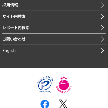
その他お申し込み
ニュースリリース
経営用語集
採用情報
会社概要
経済・産業・雇用・労働
調査協力のお願い
お知らせ
受託・受注実績（官公庁関連）
企業理念
医療・介護・福祉・教育・子ども
サイト内検索
メディア掲載・出演
役員一覧
自治体経営・官民協働
寄稿記事
沿革
レポート内検索
まちづくり・観光・交通・スポーツ・スマートシティ
書籍
組織図・本部部室紹介
自然資源・農林水産業・食料システム
お問い合わせ
インドネシア現地法人
決算公告
English
業績ハイライト
アクセスマップ
個人情報保護方針
環境方針
サステナビリティ
特定商取引法に基づく表示
SNSアカウントコミュニティガイドライン
反社会的勢力に対する基本方針