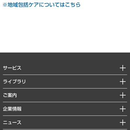
※地域包括ケアについてはこちら
サービス
経営戦略
ライブラリ
組織・人事戦略
経済調査
ご案内
デジタルイノベーション
レポート
国際（グローバルビジネス・開発支援・国際戦略・グローバルヘルス）
セミナー・イベント情報
企業情報
コラム
サステナビリティ（環境・資源・エネルギー・ESG・人権）
MUFGビジネスセミナー
調査・研究報告書
私たちの想い
共生・ダイバーシティ
ニュース
受託案件情報
クローズアップ
社長メッセージ
GRC（ガバナンス・リスク・コンプライアンス）・防災（政策）