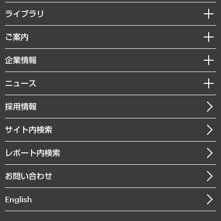
経営戦略
ライブラリ
組織・人事戦略
経済調査
ご案内
デジタルイノベーション
レポート
国際（グローバルビジネス・開発支援・国際戦略・グローバルヘルス）
セミナー・イベント情報
企業情報
コラム
サステナビリティ（環境・資源・エネルギー・ESG・人権）
MUFGビジネスセミナー
調査・研究報告書
私たちの想い
共生・ダイバーシティ
ニュース
受託案件情報
クローズアップ
社長メッセージ
GRC（ガバナンス・リスク・コンプライアンス）・防災（政策）
その他お申し込み
ニュースリリース
経営用語集
採用情報
会社概要
経済・産業・雇用・労働
調査協力のお願い
お知らせ
受託・受注実績（官公庁関連）
企業理念
医療・介護・福祉・教育・子ども
サイト内検索
メディア掲載・出演
役員一覧
自治体経営・官民協働
寄稿記事
沿革
レポート内検索
まちづくり・観光・交通・スポーツ・スマートシティ
書籍
組織図・本部部室紹介
自然資源・農林水産業・食料システム
お問い合わせ
インドネシア現地法人
決算公告
English
業績ハイライト