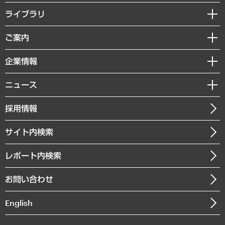
経営戦略
ライブラリ
組織・人事戦略
経済調査
ご案内
デジタルイノベーション
レポート
国際（グローバルビジネス・開発支援・国際戦略・グローバルヘルス）
セミナー・イベント情報
企業情報
コラム
サステナビリティ（環境・資源・エネルギー・ESG・人権）
MUFGビジネスセミナー
調査・研究報告書
私たちの想い
共生・ダイバーシティ
ニュース
受託案件情報
クローズアップ
社長メッセージ
GRC（ガバナンス・リスク・コンプライアンス）・防災（政策）
その他お申し込み
ニュースリリース
経営用語集
採用情報
会社概要
経済・産業・雇用・労働
調査協力のお願い
お知らせ
受託・受注実績（官公庁関連）
企業理念
医療・介護・福祉・教育・子ども
サイト内検索
メディア掲載・出演
役員一覧
自治体経営・官民協働
寄稿記事
沿革
レポート内検索
まちづくり・観光・交通・スポーツ・スマートシティ
書籍
組織図・本部部室紹介
自然資源・農林水産業・食料システム
お問い合わせ
インドネシア現地法人
決算公告
English
業績ハイライト