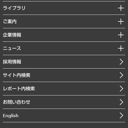
経営戦略
ライブラリ
組織・人事戦略
経済調査
ご案内
デジタルイノベーション
レポート
国際（グローバルビジネス・開発支援・国際戦略・グローバルヘルス）
セミナー・イベント情報
企業情報
コラム
サステナビリティ（環境・資源・エネルギー・ESG・人権）
MUFGビジネスセミナー
調査・研究報告書
私たちの想い
共生・ダイバーシティ
ニュース
受託案件情報
クローズアップ
社長メッセージ
GRC（ガバナンス・リスク・コンプライアンス）・防災（政策）
その他お申し込み
ニュースリリース
経営用語集
採用情報
会社概要
経済・産業・雇用・労働
調査協力のお願い
お知らせ
受託・受注実績（官公庁関連）
企業理念
医療・介護・福祉・教育・子ども
サイト内検索
メディア掲載・出演
役員一覧
自治体経営・官民協働
寄稿記事
沿革
レポート内検索
まちづくり・観光・交通・スポーツ・スマートシティ
書籍
組織図・本部部室紹介
自然資源・農林水産業・食料システム
お問い合わせ
インドネシア現地法人
決算公告
English
業績ハイライト