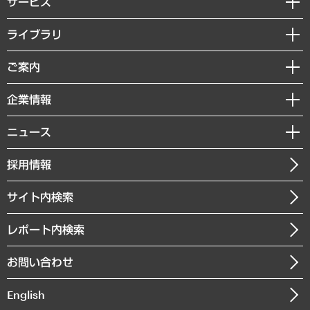
サービス
経営戦略
ライブラリ
組織・人事戦略
経済調査
ご案内
デジタルイノベーション
レポート
国際（グローバルビジネス・開発支援・国際戦略・グローバルヘルス）
セミナー・イベント情報
企業情報
コラム
サステナビリティ（環境・資源・エネルギー・ESG・人権）
MUFGビジネスセミナー
調査・研究報告書
私たちの想い
共生・ダイバーシティ
ニュース
受託案件情報
クローズアップ
社長メッセージ
GRC（ガバナンス・リスク・コンプライアンス）・防災（政策）
その他お申し込み
ニュースリリース
経営用語集
採用情報
会社概要
経済・産業・雇用・労働
調査協力のお願い
お知らせ
受託・受注実績（官公庁関連）
企業理念
医療・介護・福祉・教育・子ども
サイト内検索
メディア掲載・出演
役員一覧
自治体経営・官民協働
寄稿記事
沿革
レポート内検索
まちづくり・観光・交通・スポーツ・スマートシティ
書籍
組織図・本部部室紹介
自然資源・農林水産業・食料システム
お問い合わせ
インドネシア現地法人
決算公告
English
業績ハイライト