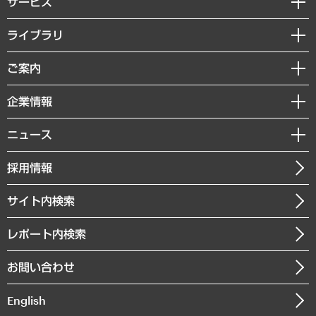
サービス
経営戦略
ライブラリ
組織・人事戦略
経済調査
ご案内
デジタルイノベーション
レポート
国際（グローバルビジネス・開発支援・国際戦略・グローバルヘルス）
セミナー・イベント情報
企業情報
コラム
サステナビリティ（環境・資源・エネルギー・ESG・人権）
MUFGビジネスセミナー
調査・研究報告書
私たちの想い
共生・ダイバーシティ
ニュース
受託案件情報
クローズアップ
社長メッセージ
GRC（ガバナンス・リスク・コンプライアンス）・防災（政策）
その他お申し込み
ニュースリリース
経営用語集
採用情報
会社概要
経済・産業・雇用・労働
調査協力のお願い
お知らせ
受託・受注実績（官公庁関連）
企業理念
医療・介護・福祉・教育・子ども
サイト内検索
メディア掲載・出演
役員一覧
自治体経営・官民協働
寄稿記事
沿革
レポート内検索
まちづくり・観光・交通・スポーツ・スマートシティ
書籍
組織図・本部部室紹介
自然資源・農林水産業・食料システム
お問い合わせ
インドネシア現地法人
決算公告
English
業績ハイライト