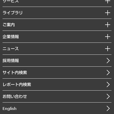
サービス
経営戦略
ライブラリ
組織・人事戦略
経済調査
ご案内
デジタルイノベーション
レポート
国際（グローバルビジネス・開発支援・国際戦略・グローバルヘルス）
セミナー・イベント情報
企業情報
コラム
サステナビリティ（環境・資源・エネルギー・ESG・人権）
MUFGビジネスセミナー
調査・研究報告書
私たちの想い
共生・ダイバーシティ
ニュース
受託案件情報
クローズアップ
社長メッセージ
GRC（ガバナンス・リスク・コンプライアンス）・防災（政策）
その他お申し込み
ニュースリリース
経営用語集
採用情報
会社概要
経済・産業・雇用・労働
調査協力のお願い
お知らせ
受託・受注実績（官公庁関連）
企業理念
医療・介護・福祉・教育・子ども
サイト内検索
メディア掲載・出演
役員一覧
自治体経営・官民協働
寄稿記事
沿革
レポート内検索
まちづくり・観光・交通・スポーツ・スマートシティ
書籍
組織図・本部部室紹介
自然資源・農林水産業・食料システム
お問い合わせ
インドネシア現地法人
決算公告
English
業績ハイライト