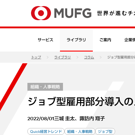
サービス
ライブラリ
ご案内
企業
トップ
ライブラリ
コラム
ジョブ型雇用部分
組織・人事戦略
ジョブ型雇用部分導入の
2022/08/01
三城 圭太、諏訪内 翔子
Quick経営トレンド
組織・人事戦略
ジョブ型