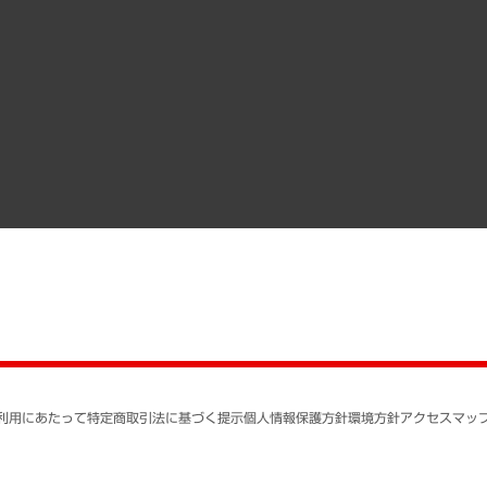
経営用語集
沿革
調査協力のお願い
）
受託・受注実績（官公庁関連）
組織図・本部部室紹介
メディア掲載・出演
インドネシア現地法人
寄稿記事
決算公告
書籍
業績ハイライト
アクセスマップ
個人情報保護方針
環境方針
サステナビリティ
特定商取引法に基づく
SNSアカウントコミュ
反社会的勢力に対する
利用にあたって
特定商取引法に基づく提示
個人情報保護方針
環境方針
アクセスマッ
個人情報の取り扱いに
書面による個人情報の