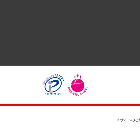
共生・ダイバーシティ
GRC（ガバナンス・リスク・コンプライアンス）・防災（政策
経済・産業・雇用・労働
医療・介護・福祉・教育・子ども
自治体経営・官民協働
まちづくり・観光・交通・スポーツ・スマートシティ
自然資源・農林水産業・食料システム
本サイトのご