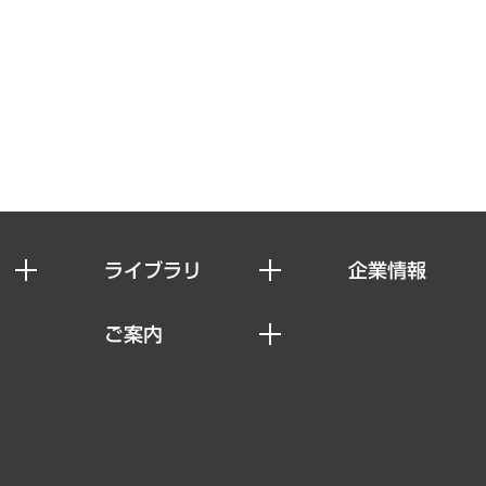
ライブラリ
企業情報
経済調査
私たちの想い
ご案内
レポート
社長メッセージ
セミナー・イベント情報
コラム
会社概要
MUFGビジネスセミナー
ヘルス）
調査・研究報告書
企業理念
受託案件情報
クローズアップ
役員一覧
その他お申し込み