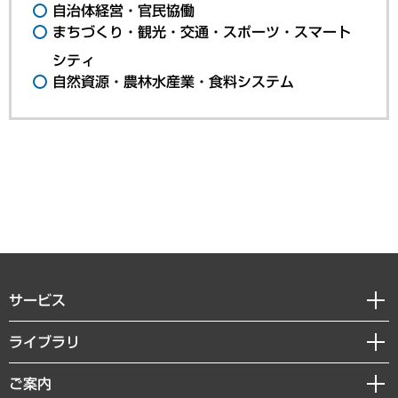
自治体経営・官民協働
まちづくり・観光・交通・スポーツ・スマート
シティ
自然資源・農林水産業・食料システム
サービス
経営戦略
ライブラリ
組織・人事戦略
経済調査
ご案内
デジタルイノベーション