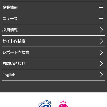
レポート
国際（グローバルビジネス・開発支援・国際戦略・グローバルヘルス）
セミナー・イベント情報
企業情報
コラム
サステナビリティ（環境・資源・エネルギー・ESG・人権）
MUFGビジネスセミナー
調査・研究報告書
私たちの想い
共生・ダイバーシティ
ニュース
受託案件情報
クローズアップ
社長メッセージ
GRC（ガバナンス・リスク・コンプライアンス）・防災（政策）
その他お申し込み
ニュースリリース
経営用語集
採用情報
会社概要
経済・産業・雇用・労働
調査協力のお願い
お知らせ
受託・受注実績（官公庁関連）
企業理念
医療・介護・福祉・教育・子ども
サイト内検索
メディア掲載・出演
役員一覧
自治体経営・官民協働
寄稿記事
沿革
レポート内検索
まちづくり・観光・交通・スポーツ・スマートシティ
書籍
組織図・本部部室紹介
自然資源・農林水産業・食料システム
お問い合わせ
インドネシア現地法人
決算公告
English
業績ハイライト
アクセスマップ
個人情報保護方針
環境方針
サステナビリティ