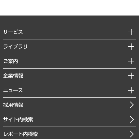
サービス
経営戦略
ライブラリ
組織・人事戦略
経済調査
ご案内
デジタルイノベーション
レポート
国際（グローバルビジネス・開発支援・国際戦略・グローバルヘルス）
セミナー・イベント情報
企業情報
コラム
サステナビリティ（環境・資源・エネルギー・ESG・人権）
MUFGビジネスセミナー
調査・研究報告書
私たちの想い
共生・ダイバーシティ
ニュース
受託案件情報
クローズアップ
社長メッセージ
GRC（ガバナンス・リスク・コンプライアンス）・防災（政策）
その他お申し込み
ニュースリリース
経営用語集
採用情報
会社概要
経済・産業・雇用・労働
調査協力のお願い
お知らせ
受託・受注実績（官公庁関連）
企業理念
医療・介護・福祉・教育・子ども
サイト内検索
メディア掲載・出演
役員一覧
自治体経営・官民協働
寄稿記事
沿革
レポート内検索
まちづくり・観光・交通・スポーツ・スマートシティ
書籍