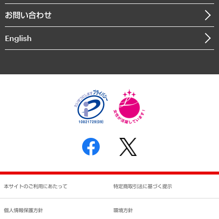
組織図・本部部室紹介
自然資源・農林水産業・食料システム
お問い合わせ
インドネシア現地法人
決算公告
English
業績ハイライト
アクセスマップ
個人情報保護方針
環境方針
サステナビリティ
特定商取引法に基づく表示
SNSアカウントコミュニティガイドライン
反社会的勢力に対する基本方針
個人情報の取り扱いについて
書面による個人情報の開示等の請求の手続きについて
本サイトのご利用にあたって
特定商取引法に基づく提示
個人情報保護方針
環境方針