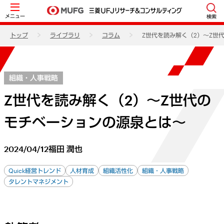
メニュー
検索
トップ
ライブラリ
コラム
Z世代を読み解く（2）～Z世
組織・人事戦略
Z世代を読み解く（2）～Z世代の
モチベーションの源泉とは～
2024/04/12
福田 潤也
Quick経営トレンド
人材育成
組織活性化
組織・人事戦略
タレントマネジメント