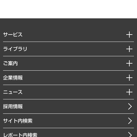
サービス
経営戦略
ライブラリ
組織・人事戦略
経済調査
ご案内
デジタルイノベーション
レポート
国際（グローバルビジネス・開発支援・国際戦略・グローバルヘルス）
セミナー・イベント情報
企業情報
コラム
サステナビリティ（環境・資源・エネルギー・ESG・人権）
MUFGビジネスセミナー
調査・研究報告書
私たちの想い
共生・ダイバーシティ
ニュース
受託案件情報
クローズアップ
社長メッセージ
GRC（ガバナンス・リスク・コンプライアンス）・防災（政策）
その他お申し込み
ニュースリリース
経営用語集
採用情報
会社概要
経済・産業・雇用・労働
調査協力のお願い
お知らせ
受託・受注実績（官公庁関連）
企業理念
医療・介護・福祉・教育・子ども
サイト内検索
メディア掲載・出演
役員一覧
自治体経営・官民協働
寄稿記事
沿革
レポート内検索
まちづくり・観光・交通・スポーツ・スマートシティ