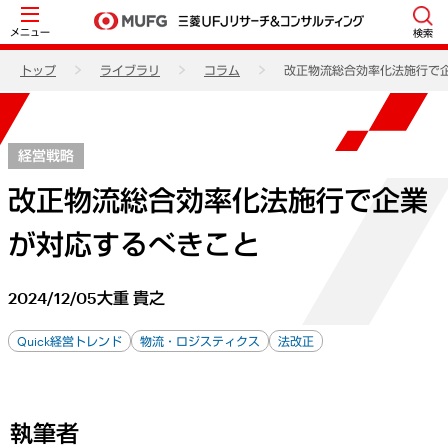
メニュー
検索
トップ
ライブラリ
コラム
改正物流総合効率化法施行で
経営戦略
改正物流総合効率化法施行で企業
が対応するべきこと
2024/12/05
大重 貴之
Quick経営トレンド
物流・ロジスティクス
法改正
執筆者