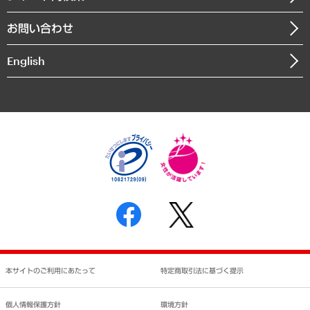
書籍
組織図・本部部室紹介
自然資源・農林水産業・食料システム
お問い合わせ
インドネシア現地法人
決算公告
English
業績ハイライト
アクセスマップ
個人情報保護方針
環境方針
サステナビリティ
特定商取引法に基づく表示
SNSアカウントコミュニティガイドライン
反社会的勢力に対する基本方針
個人情報の取り扱いについて
書面による個人情報の開示等の請求の手続きについて
本サイトのご利用にあたって
特定商取引法に基づく提示
個人情報保護方針
環境方針