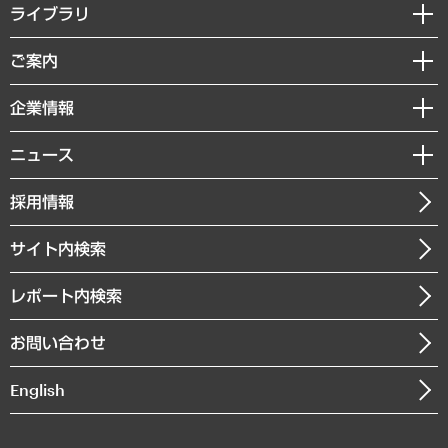
経営戦略
ライブラリ
組織・人事戦略
経済調査
ご案内
デジタルイノベーション
レポート
国際（グローバルビジネス・開発支援・国際戦略・グローバルヘルス）
セミナー・イベント情報
企業情報
コラム
サステナビリティ（環境・資源・エネルギー・ESG・人権）
MUFGビジネスセミナー
調査・研究報告書
私たちの想い
共生・ダイバーシティ
ニュース
受託案件情報
クローズアップ
社長メッセージ
GRC（ガバナンス・リスク・コンプライアンス）・防災（政策）
その他お申し込み
ニュースリリース
経営用語集
採用情報
会社概要
経済・産業・雇用・労働
調査協力のお願い
お知らせ
受託・受注実績（官公庁関連）
企業理念
医療・介護・福祉・教育・子ども
サイト内検索
メディア掲載・出演
役員一覧
自治体経営・官民協働
寄稿記事
沿革
レポート内検索
まちづくり・観光・交通・スポーツ・スマートシティ
書籍
組織図・本部部室紹介
自然資源・農林水産業・食料システム
お問い合わせ
インドネシア現地法人
決算公告
English
業績ハイライト
アクセスマップ