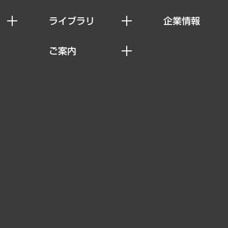
ライブラリ
企業情報
経済調査
私たちの想い
ご案内
レポート
社長メッセージ
セミナー・イベント情報
コラム
会社概要
MUFGビジネスセミナー
ヘルス）
調査・研究報告書
企業理念
受託案件情報
クローズアップ
役員一覧
その他お申し込み
経営用語集
沿革
調査協力のお願い
）
受託・受注実績（官公庁関連）
組織図・本部部室紹介
メディア掲載・出演
インドネシア現地法人
寄稿記事
決算公告
書籍
業績ハイライト
アクセスマップ
個人情報保護方針