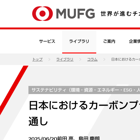
サービス
ライブラリ
ご案内
企業
トップ
ライブラリ
コラム
日本におけるカー
サステナビリティ（環境・資源・エネルギー・ESG・
日本におけるカーボンプ
通し
2025/06/20
前田 亮、島田 慶朗