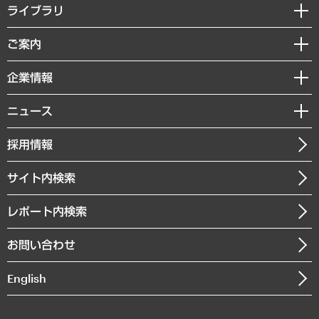
経営戦略
ライブラリ
組織・人事戦略
経済調査
ご案内
デジタルイノベーション
レポート
国際（グローバルビジネス・開発支援・国際戦略・グローバルヘルス）
セミナー・イベント情報
企業情報
コラム
サステナビリティ（環境・資源・エネルギー・ESG・人権）
MUFGビジネスセミナー
調査・研究報告書
私たちの想い
共生・ダイバーシティ
ニュース
受託案件情報
クローズアップ
社長メッセージ
GRC（ガバナンス・リスク・コンプライアンス）・防災（政策）
その他お申し込み
ニュースリリース
経営用語集
採用情報
会社概要
経済・産業・雇用・労働
調査協力のお願い
お知らせ
受託・受注実績（官公庁関連）
企業理念
医療・介護・福祉・教育・子ども
サイト内検索
メディア掲載・出演
役員一覧
自治体経営・官民協働
寄稿記事
沿革
レポート内検索
まちづくり・観光・交通・スポーツ・スマートシティ
書籍
組織図・本部部室紹介
自然資源・農林水産業・食料システム
お問い合わせ
インドネシア現地法人
決算公告
English
業績ハイライト
アクセスマップ