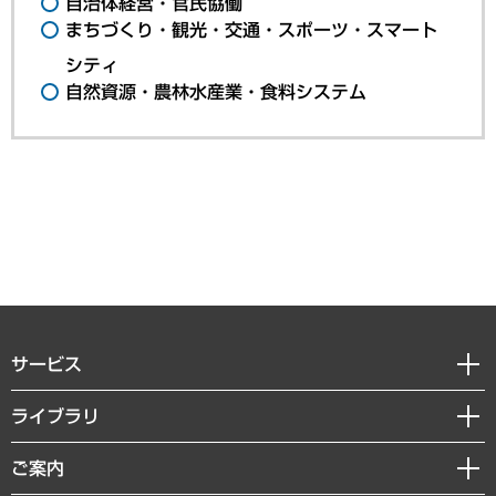
自治体経営・官民協働
まちづくり・観光・交通・スポーツ・スマート
シティ
自然資源・農林水産業・食料システム
サービス
経営戦略
ライブラリ
組織・人事戦略
経済調査
ご案内
デジタルイノベーション
レポート