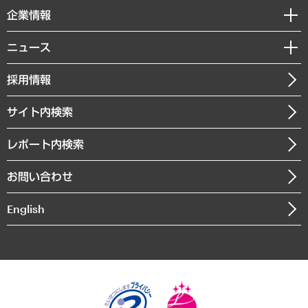
国際（グローバルビジネス・開発支援・国際戦略・グローバルヘルス）
セミナー・イベント情報
企業情報
コラム
サステナビリティ（環境・資源・エネルギー・ESG・人権）
MUFGビジネスセミナー
調査・研究報告書
私たちの想い
共生・ダイバーシティ
ニュース
受託案件情報
クローズアップ
社長メッセージ
GRC（ガバナンス・リスク・コンプライアンス）・防災（政策）
その他お申し込み
ニュースリリース
経営用語集
採用情報
会社概要
経済・産業・雇用・労働
調査協力のお願い
お知らせ
受託・受注実績（官公庁関連）
企業理念
医療・介護・福祉・教育・子ども
サイト内検索
メディア掲載・出演
役員一覧
自治体経営・官民協働
寄稿記事
沿革
レポート内検索
まちづくり・観光・交通・スポーツ・スマートシティ
書籍
組織図・本部部室紹介
自然資源・農林水産業・食料システム
お問い合わせ
インドネシア現地法人
決算公告
English
業績ハイライト
アクセスマップ
個人情報保護方針
環境方針
サステナビリティ