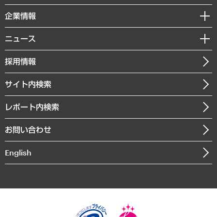
レポート
国際（グローバルビジネス・開発支援・国際戦略・グローバルヘルス）
セミナー・イベント情報
企業情報
コラム
サステナビリティ（環境・資源・エネルギー・ESG・人権）
MUFGビジネスセミナー
調査・研究報告書
私たちの想い
共生・ダイバーシティ
ニュース
受託案件情報
クローズアップ
社長メッセージ
GRC（ガバナンス・リスク・コンプライアンス）・防災（政策）
その他お申し込み
ニュースリリース
経営用語集
採用情報
会社概要
経済・産業・雇用・労働
調査協力のお願い
お知らせ
受託・受注実績（官公庁関連）
企業理念
医療・介護・福祉・教育・子ども
サイト内検索
メディア掲載・出演
役員一覧
自治体経営・官民協働
寄稿記事
沿革
レポート内検索
まちづくり・観光・交通・スポーツ・スマートシティ
書籍
組織図・本部部室紹介
自然資源・農林水産業・食料システム
お問い合わせ
インドネシア現地法人
決算公告
English
業績ハイライト
アクセスマップ
個人情報保護方針
環境方針
サステナビリティ