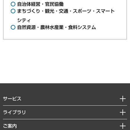
自治体経営・官民協働
まちづくり・観光・交通・スポーツ・スマート
シティ
自然資源・農林水産業・食料システム
サービス
経営戦略
ライブラリ
組織・人事戦略
経済調査
ご案内
デジタルイノベーション