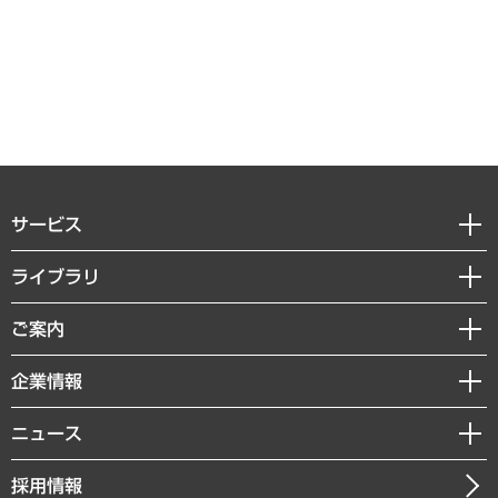
サービス
経営戦略
ライブラリ
組織・人事戦略
経済調査
ご案内
デジタルイノベーション
レポート
国際（グローバルビジネス・開発支援・国際戦略・グローバルヘルス）
セミナー・イベント情報
企業情報
コラム
サステナビリティ（環境・資源・エネルギー・ESG・人権）
MUFGビジネスセミナー
調査・研究報告書
私たちの想い
共生・ダイバーシティ
ニュース
受託案件情報
クローズアップ
社長メッセージ
GRC（ガバナンス・リスク・コンプライアンス）・防災（政策）
その他お申し込み
ニュースリリース
経営用語集
採用情報
会社概要
経済・産業・雇用・労働