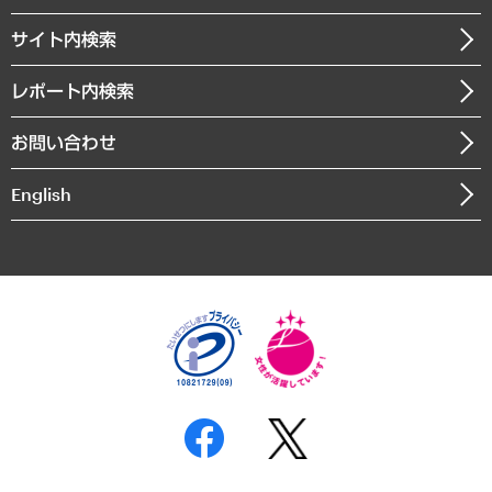
調査協力のお願い
お知らせ
受託・受注実績（官公庁関連）
企業理念
医療・介護・福祉・教育・子ども
サイト内検索
メディア掲載・出演
役員一覧
自治体経営・官民協働
寄稿記事
沿革
レポート内検索
まちづくり・観光・交通・スポーツ・スマートシティ
書籍
組織図・本部部室紹介
自然資源・農林水産業・食料システム
お問い合わせ
インドネシア現地法人
決算公告
English
業績ハイライト
アクセスマップ
個人情報保護方針
環境方針
サステナビリティ
特定商取引法に基づく表示
SNSアカウントコミュニティガイドライン
反社会的勢力に対する基本方針
個人情報の取り扱いについて