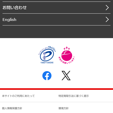
組織図・本部部室紹介
自然資源・農林水産業・食料システム
お問い合わせ
インドネシア現地法人
決算公告
English
業績ハイライト
アクセスマップ
個人情報保護方針
環境方針
サステナビリティ
特定商取引法に基づく表示
SNSアカウントコミュニティガイドライン
反社会的勢力に対する基本方針
個人情報の取り扱いについて
書面による個人情報の開示等の請求の手続きについて
本サイトのご利用にあたって
特定商取引法に基づく提示
個人情報保護方針
環境方針