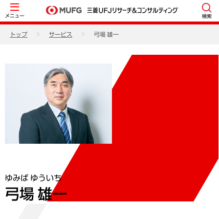
メニュー
検索
トップ
サービス
弓場 雄一
ゆみば ゆういち
弓場 雄一