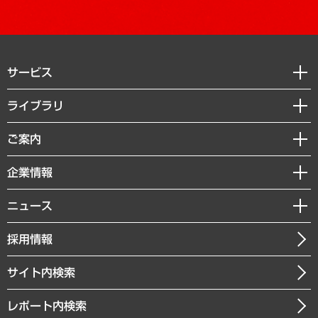
サービス
経営戦略
ライブラリ
組織・人事戦略
経済調査
ご案内
デジタルイノベーション
レポート
国際（グローバルビジネス・開発支援・国際戦略・グローバルヘルス）
セミナー・イベント情報
企業情報
コラム
サステナビリティ（環境・資源・エネルギー・ESG・人権）
MUFGビジネスセミナー
調査・研究報告書
私たちの想い
共生・ダイバーシティ
ニュース
受託案件情報
クローズアップ
社長メッセージ
GRC（ガバナンス・リスク・コンプライアンス）・防災（政策）
その他お申し込み
ニュースリリース
経営用語集
採用情報
会社概要
経済・産業・雇用・労働
調査協力のお願い
お知らせ
受託・受注実績（官公庁関連）
企業理念
医療・介護・福祉・教育・子ども
サイト内検索
メディア掲載・出演
役員一覧
自治体経営・官民協働
寄稿記事
沿革
レポート内検索
まちづくり・観光・交通・スポーツ・スマートシティ
書籍