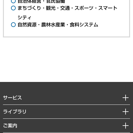
自治体経営・官民協働
まちづくり・観光・交通・スポーツ・スマート
シティ
自然資源・農林水産業・食料システム
サービス
経営戦略
ライブラリ
組織・人事戦略
経済調査
ご案内
デジタルイノベーション
レポート