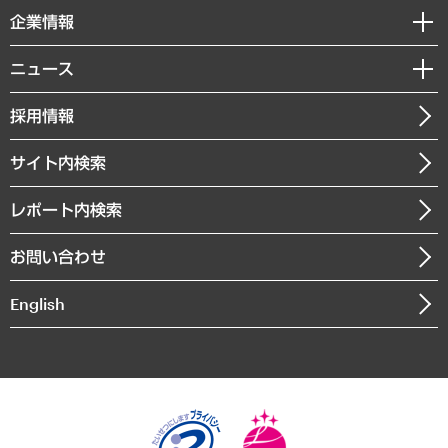
国際（グローバルビジネス・開発支援・国際戦略・グローバルヘルス）
セミナー・イベント情報
企業情報
コラム
サステナビリティ（環境・資源・エネルギー・ESG・人権）
MUFGビジネスセミナー
調査・研究報告書
私たちの想い
共生・ダイバーシティ
ニュース
受託案件情報
クローズアップ
社長メッセージ
GRC（ガバナンス・リスク・コンプライアンス）・防災（政策）
その他お申し込み
ニュースリリース
経営用語集
採用情報
会社概要
経済・産業・雇用・労働
調査協力のお願い
お知らせ
受託・受注実績（官公庁関連）
企業理念
医療・介護・福祉・教育・子ども
サイト内検索
メディア掲載・出演
役員一覧
自治体経営・官民協働
寄稿記事
沿革
レポート内検索
まちづくり・観光・交通・スポーツ・スマートシティ
書籍
組織図・本部部室紹介
自然資源・農林水産業・食料システム
お問い合わせ
インドネシア現地法人
決算公告
English
業績ハイライト
アクセスマップ
個人情報保護方針
環境方針
サステナビリティ