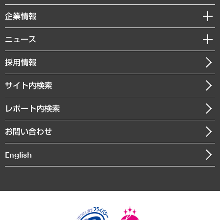
レポート
国際（グローバルビジネス・開発支援・国際戦略・グローバルヘルス）
セミナー・イベント情報
企業情報
コラム
サステナビリティ（環境・資源・エネルギー・ESG・人権）
MUFGビジネスセミナー
調査・研究報告書
私たちの想い
共生・ダイバーシティ
ニュース
受託案件情報
クローズアップ
社長メッセージ
GRC（ガバナンス・リスク・コンプライアンス）・防災（政策）
その他お申し込み
ニュースリリース
経営用語集
採用情報
会社概要
経済・産業・雇用・労働
調査協力のお願い
お知らせ
受託・受注実績（官公庁関連）
企業理念
医療・介護・福祉・教育・子ども
サイト内検索
メディア掲載・出演
役員一覧
自治体経営・官民協働
寄稿記事
沿革
レポート内検索
まちづくり・観光・交通・スポーツ・スマートシティ
書籍
組織図・本部部室紹介
自然資源・農林水産業・食料システム
お問い合わせ
インドネシア現地法人
決算公告
English
業績ハイライト
アクセスマップ
個人情報保護方針
環境方針
サステナビリティ