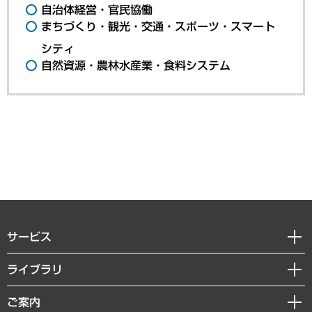
自治体経営・官民協働
まちづくり・観光・交通・スポーツ・スマート
シティ
自然資源・農林水産業・食料システム
サービス
経営戦略
ライブラリ
組織・人事戦略
経済調査
ご案内
デジタルイノベーション