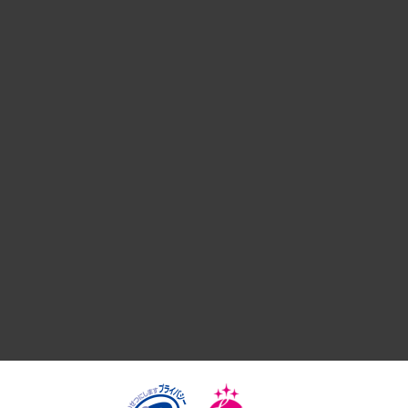
経営戦略
組織・人事戦略
デジタルイノベーション
国際（グローバルビジネス・開発支援・国際戦略・グローバル
サステナビリティ（環境・資源・エネルギー・ESG・人権）
共生・ダイバーシティ
GRC（ガバナンス・リスク・コンプライアンス）・防災（政策
経済・産業・雇用・労働
医療・介護・福祉・教育・子ども
自治体経営・官民協働
まちづくり・観光・交通・スポーツ・スマートシティ
自然資源・農林水産業・食料システム