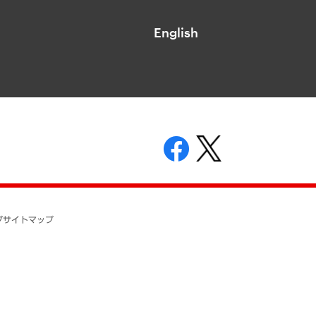
English
表示
ニティガイドライン
基本方針
プ
サイトマップ
ついて
開示等の請求の手続きについて