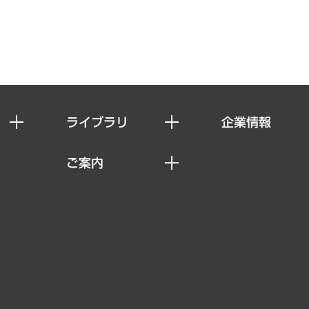
ライブラリ
企業情報
経済調査
私たちの想い
ご案内
レポート
社長メッセージ
セミナー・イベント情報
コラム
会社概要
MUFGビジネスセミナー
ヘルス）
調査・研究報告書
企業理念
受託案件情報
クローズアップ
役員一覧
その他お申し込み
経営用語集
沿革
調査協力のお願い
）
受託・受注実績（官公庁関連）
組織図・本部部室紹介
メディア掲載・出演
インドネシア現地法人