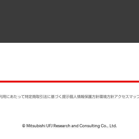
寄稿記事
決算公告
書籍
業績ハイライト
アクセスマップ
個人情報保護方針
環境方針
サステナビリティ
特定商取引法に基づく
SNSアカウントコミュ
反社会的勢力に対する
利用にあたって
特定商取引法に基づく提示
個人情報保護方針
環境方針
アクセスマッ
個人情報の取り扱いに
書面による個人情報の
© Mitsubishi UFJ Research and Consulting Co., Ltd.