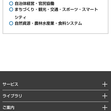
自治体経営・官民協働
まちづくり・観光・交通・スポーツ・スマート
シティ
自然資源・農林水産業・食料システム
サービス
経営戦略
ライブラリ
組織・人事戦略
経済調査
ご案内
デジタルイノベーション