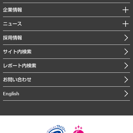
レポート
国際（グローバルビジネス・開発支援・国際戦略・グローバルヘルス）
セミナー・イベント情報
企業情報
コラム
サステナビリティ（環境・資源・エネルギー・ESG・人権）
MUFGビジネスセミナー
調査・研究報告書
私たちの想い
共生・ダイバーシティ
ニュース
受託案件情報
クローズアップ
社長メッセージ
GRC（ガバナンス・リスク・コンプライアンス）・防災（政策）
その他お申し込み
ニュースリリース
経営用語集
採用情報
会社概要
経済・産業・雇用・労働
調査協力のお願い
お知らせ
受託・受注実績（官公庁関連）
企業理念
医療・介護・福祉・教育・子ども
サイト内検索
メディア掲載・出演
役員一覧
自治体経営・官民協働
寄稿記事
沿革
レポート内検索
まちづくり・観光・交通・スポーツ・スマートシティ
書籍
組織図・本部部室紹介
自然資源・農林水産業・食料システム
お問い合わせ
インドネシア現地法人
決算公告
English
業績ハイライト
アクセスマップ
個人情報保護方針
環境方針
サステナビリティ