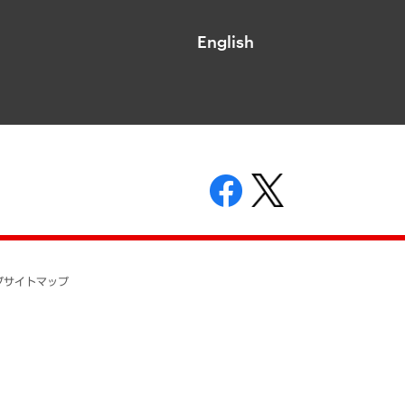
English
表示
ニティガイドライン
基本方針
プ
サイトマップ
ついて
開示等の請求の手続きについて