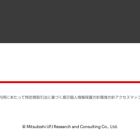
寄稿記事
決算公告
書籍
業績ハイライト
アクセスマップ
個人情報保護方針
環境方針
サステナビリティ
特定商取引法に基づく
SNSアカウントコミュ
反社会的勢力に対する
利用にあたって
特定商取引法に基づく提示
個人情報保護方針
環境方針
アクセスマッ
個人情報の取り扱いに
書面による個人情報の
© Mitsubishi UFJ Research and Consulting Co., Ltd.