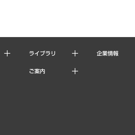
ライブラリ
企業情報
経済調査
私たちの想い
ご案内
レポート
社長メッセージ
セミナー・イベント情報
コラム
会社概要
MUFGビジネスセミナー
ヘルス）
調査・研究報告書
企業理念
受託案件情報
クローズアップ
役員一覧
その他お申し込み
経営用語集
沿革
調査協力のお願い
）
受託・受注実績（官公庁関連）
組織図・本部部室紹介
メディア掲載・出演
インドネシア現地法人