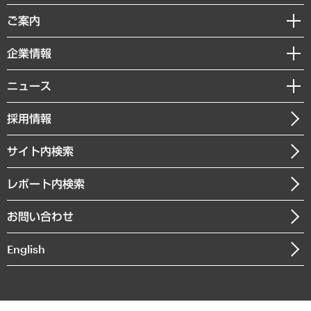
組織・人事戦略
経済調査
ご案内
デジタルイノベーション
レポート
国際（グローバルビジネス・開発支援・国際戦略・グローバルヘルス）
セミナー・イベント情報
企業情報
コラム
サステナビリティ（環境・資源・エネルギー・ESG・人権）
MUFGビジネスセミナー
調査・研究報告書
私たちの想い
共生・ダイバーシティ
ニュース
受託案件情報
クローズアップ
社長メッセージ
GRC（ガバナンス・リスク・コンプライアンス）・防災（政策）
その他お申し込み
ニュースリリース
経営用語集
採用情報
会社概要
経済・産業・雇用・労働
調査協力のお願い
お知らせ
受託・受注実績（官公庁関連）
企業理念
医療・介護・福祉・教育・子ども
サイト内検索
メディア掲載・出演
役員一覧
自治体経営・官民協働
寄稿記事
沿革
レポート内検索
まちづくり・観光・交通・スポーツ・スマートシティ
書籍
組織図・本部部室紹介
自然資源・農林水産業・食料システム
お問い合わせ
インドネシア現地法人
決算公告
English
業績ハイライト
アクセスマップ
個人情報保護方針