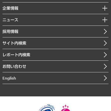
レポート
国際（グローバルビジネス・開発支援・国際戦略・グローバルヘルス）
セミナー・イベント情報
企業情報
コラム
サステナビリティ（環境・資源・エネルギー・ESG・人権）
MUFGビジネスセミナー
調査・研究報告書
私たちの想い
共生・ダイバーシティ
ニュース
受託案件情報
クローズアップ
社長メッセージ
GRC（ガバナンス・リスク・コンプライアンス）・防災（政策）
その他お申し込み
ニュースリリース
経営用語集
採用情報
会社概要
経済・産業・雇用・労働
調査協力のお願い
お知らせ
受託・受注実績（官公庁関連）
企業理念
医療・介護・福祉・教育・子ども
サイト内検索
メディア掲載・出演
役員一覧
自治体経営・官民協働
寄稿記事
沿革
レポート内検索
まちづくり・観光・交通・スポーツ・スマートシティ
書籍
組織図・本部部室紹介
自然資源・農林水産業・食料システム
お問い合わせ
インドネシア現地法人
決算公告
English
業績ハイライト
アクセスマップ
個人情報保護方針
環境方針
サステナビリティ