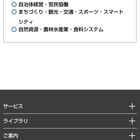
自治体経営・官民協働
まちづくり・観光・交通・スポーツ・スマート
シティ
自然資源・農林水産業・食料システム
サービス
経営戦略
ライブラリ
組織・人事戦略
経済調査
ご案内
デジタルイノベーション