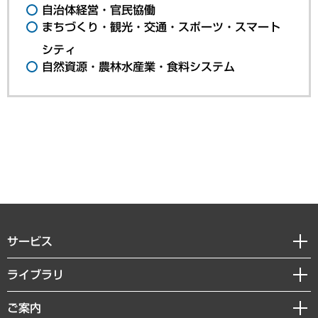
自治体経営・官民協働
まちづくり・観光・交通・スポーツ・スマート
シティ
自然資源・農林水産業・食料システム
サービス
経営戦略
ライブラリ
組織・人事戦略
経済調査
ご案内
デジタルイノベーション