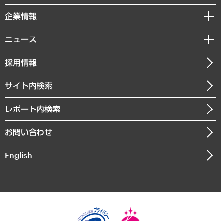
レポート
国際（グローバルビジネス・開発支援・国際戦略・グローバルヘルス）
セミナー・イベント情報
企業情報
コラム
サステナビリティ（環境・資源・エネルギー・ESG・人権）
MUFGビジネスセミナー
調査・研究報告書
私たちの想い
共生・ダイバーシティ
ニュース
受託案件情報
クローズアップ
社長メッセージ
GRC（ガバナンス・リスク・コンプライアンス）・防災（政策）
その他お申し込み
ニュースリリース
経営用語集
採用情報
会社概要
経済・産業・雇用・労働
調査協力のお願い
お知らせ
受託・受注実績（官公庁関連）
企業理念
医療・介護・福祉・教育・子ども
サイト内検索
メディア掲載・出演
役員一覧
自治体経営・官民協働
寄稿記事
沿革
レポート内検索
まちづくり・観光・交通・スポーツ・スマートシティ
書籍
組織図・本部部室紹介
自然資源・農林水産業・食料システム
お問い合わせ
インドネシア現地法人
決算公告
English
業績ハイライト
アクセスマップ
個人情報保護方針
環境方針
サステナビリティ