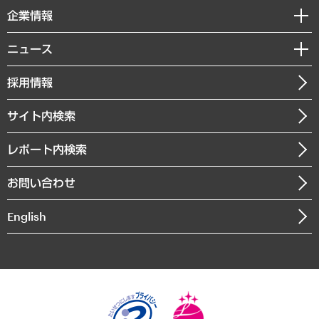
国際（グローバルビジネス・開発支援・国際戦略・グローバルヘルス）
セミナー・イベント情報
企業情報
コラム
サステナビリティ（環境・資源・エネルギー・ESG・人権）
MUFGビジネスセミナー
調査・研究報告書
私たちの想い
共生・ダイバーシティ
ニュース
受託案件情報
クローズアップ
社長メッセージ
GRC（ガバナンス・リスク・コンプライアンス）・防災（政策）
その他お申し込み
ニュースリリース
経営用語集
採用情報
会社概要
経済・産業・雇用・労働
調査協力のお願い
お知らせ
受託・受注実績（官公庁関連）
企業理念
医療・介護・福祉・教育・子ども
サイト内検索
メディア掲載・出演
役員一覧
自治体経営・官民協働
寄稿記事
沿革
レポート内検索
まちづくり・観光・交通・スポーツ・スマートシティ
書籍
組織図・本部部室紹介
自然資源・農林水産業・食料システム
お問い合わせ
インドネシア現地法人
決算公告
English
業績ハイライト
アクセスマップ
個人情報保護方針
環境方針
サステナビリティ