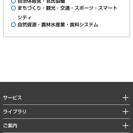
自治体経営・官民協働
まちづくり・観光・交通・スポーツ・スマート
シティ
自然資源・農林水産業・食料システム
サービス
経営戦略
ライブラリ
組織・人事戦略
経済調査
ご案内
デジタルイノベーション
レポート