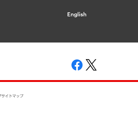
English
表示
ニティガイドライン
基本方針
プ
サイトマップ
ついて
開示等の請求の手続きについて