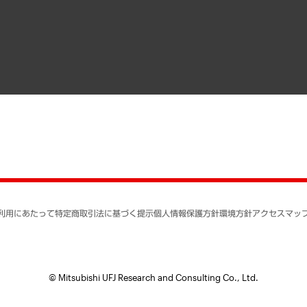
寄稿記事
決算公告
書籍
業績ハイライト
アクセスマップ
個人情報保護方針
環境方針
サステナビリティ
特定商取引法に基づく
SNSアカウントコミュ
反社会的勢力に対する
利用にあたって
特定商取引法に基づく提示
個人情報保護方針
環境方針
アクセスマッ
個人情報の取り扱いに
書面による個人情報の
© Mitsubishi UFJ Research and Consulting Co., Ltd.