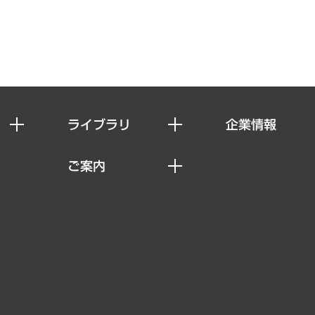
ライブラリ
企業情報
経済調査
私たちの想い
ご案内
レポート
社長メッセージ
セミナー・イベント情報
コラム
会社概要
MUFGビジネスセミナー
ヘルス）
調査・研究報告書
企業理念
受託案件情報
クローズアップ
役員一覧
その他お申し込み
経営用語集
沿革
調査協力のお願い
）
受託・受注実績（官公庁関連）
組織図・本部部室紹介
メディア掲載・出演
インドネシア現地法人