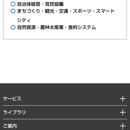
自治体経営・官民協働
まちづくり・観光・交通・スポーツ・スマート
シティ
自然資源・農林水産業・食料システム
サービス
経営戦略
ライブラリ
組織・人事戦略
経済調査
ご案内
デジタルイノベーション