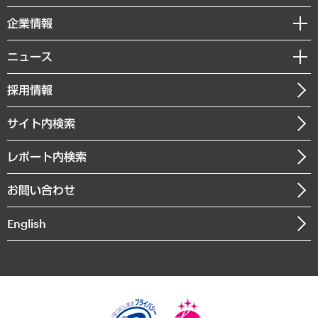
レポート
国際（グローバルビジネス・開発支援・国際戦略・グローバルヘルス）
セミナー・イベント情報
企業情報
コラム
サステナビリティ（環境・資源・エネルギー・ESG・人権）
MUFGビジネスセミナー
調査・研究報告書
私たちの想い
共生・ダイバーシティ
ニュース
受託案件情報
クローズアップ
社長メッセージ
GRC（ガバナンス・リスク・コンプライアンス）・防災（政策）
その他お申し込み
ニュースリリース
経営用語集
採用情報
会社概要
経済・産業・雇用・労働
調査協力のお願い
お知らせ
受託・受注実績（官公庁関連）
企業理念
医療・介護・福祉・教育・子ども
サイト内検索
メディア掲載・出演
役員一覧
自治体経営・官民協働
寄稿記事
沿革
レポート内検索
まちづくり・観光・交通・スポーツ・スマートシティ
書籍
組織図・本部部室紹介
自然資源・農林水産業・食料システム
お問い合わせ
インドネシア現地法人
決算公告
English
業績ハイライト
アクセスマップ
個人情報保護方針
環境方針
サステナビリティ