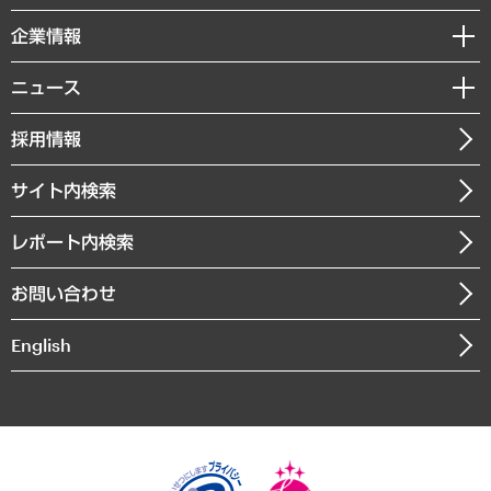
レポート
国際（グローバルビジネス・開発支援・国際戦略・グローバルヘルス）
セミナー・イベント情報
企業情報
コラム
サステナビリティ（環境・資源・エネルギー・ESG・人権）
MUFGビジネスセミナー
調査・研究報告書
私たちの想い
共生・ダイバーシティ
ニュース
受託案件情報
クローズアップ
社長メッセージ
GRC（ガバナンス・リスク・コンプライアンス）・防災（政策）
その他お申し込み
ニュースリリース
経営用語集
採用情報
会社概要
経済・産業・雇用・労働
調査協力のお願い
お知らせ
受託・受注実績（官公庁関連）
企業理念
医療・介護・福祉・教育・子ども
サイト内検索
メディア掲載・出演
役員一覧
自治体経営・官民協働
寄稿記事
沿革
レポート内検索
まちづくり・観光・交通・スポーツ・スマートシティ
書籍
組織図・本部部室紹介
自然資源・農林水産業・食料システム
お問い合わせ
インドネシア現地法人
決算公告
English
業績ハイライト
アクセスマップ
個人情報保護方針
環境方針
サステナビリティ