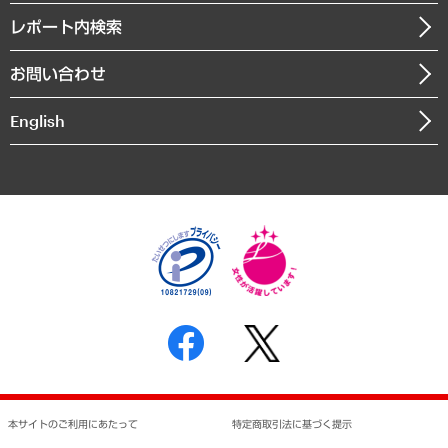
寄稿記事
沿革
レポート内検索
まちづくり・観光・交通・スポーツ・スマートシティ
書籍
組織図・本部部室紹介
自然資源・農林水産業・食料システム
お問い合わせ
インドネシア現地法人
決算公告
English
業績ハイライト
アクセスマップ
個人情報保護方針
環境方針
サステナビリティ
特定商取引法に基づく表示
SNSアカウントコミュニティガイドライン
反社会的勢力に対する基本方針
個人情報の取り扱いについて
書面による個人情報の開示等の請求の手続きについて
本サイトのご利用にあたって
特定商取引法に基づく提示