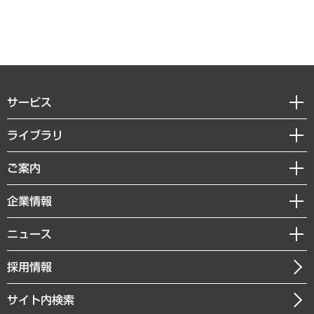
サービス
経営戦略
ライブラリ
組織・人事戦略
経済調査
ご案内
デジタルイノベーション
レポート
国際（グローバルビジネス・開発支援・国際戦略・グローバルヘルス）
セミナー・イベント情報
企業情報
コラム
サステナビリティ（環境・資源・エネルギー・ESG・人権）
MUFGビジネスセミナー
調査・研究報告書
私たちの想い
共生・ダイバーシティ
ニュース
受託案件情報
クローズアップ
社長メッセージ
GRC（ガバナンス・リスク・コンプライアンス）・防災（政策）
その他お申し込み
ニュースリリース
経営用語集
採用情報
会社概要
経済・産業・雇用・労働
調査協力のお願い
お知らせ
受託・受注実績（官公庁関連）
企業理念
医療・介護・福祉・教育・子ども
サイト内検索
メディア掲載・出演
役員一覧
自治体経営・官民協働