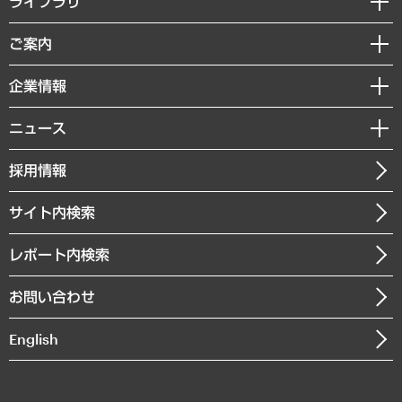
ライブラリ
組織・人事戦略
経済調査
ご案内
デジタルイノベーション
レポート
国際（グローバルビジネス・開発支援・国際戦略・グローバルヘルス）
セミナー・イベント情報
企業情報
コラム
サステナビリティ（環境・資源・エネルギー・ESG・人権）
MUFGビジネスセミナー
調査・研究報告書
私たちの想い
共生・ダイバーシティ
ニュース
受託案件情報
クローズアップ
社長メッセージ
GRC（ガバナンス・リスク・コンプライアンス）・防災（政策）
その他お申し込み
ニュースリリース
経営用語集
採用情報
会社概要
経済・産業・雇用・労働
調査協力のお願い
お知らせ
受託・受注実績（官公庁関連）
企業理念
医療・介護・福祉・教育・子ども
サイト内検索
メディア掲載・出演
役員一覧
自治体経営・官民協働
寄稿記事
沿革
レポート内検索
まちづくり・観光・交通・スポーツ・スマートシティ
書籍
組織図・本部部室紹介
自然資源・農林水産業・食料システム
お問い合わせ
インドネシア現地法人
決算公告
English
業績ハイライト
アクセスマップ