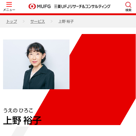
メニュー
検索
トップ
サービス
上野 裕子
うえの ひろこ
上野 裕子