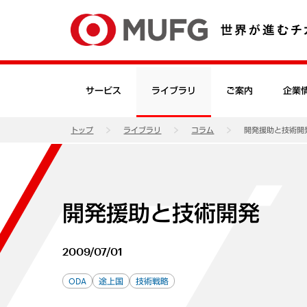
サービス
ライブラリ
ご案内
企業
トップ
ライブラリ
コラム
開発援助と技術開
開発援助と技術開発
2009/07/01
ODA
途上国
技術戦略