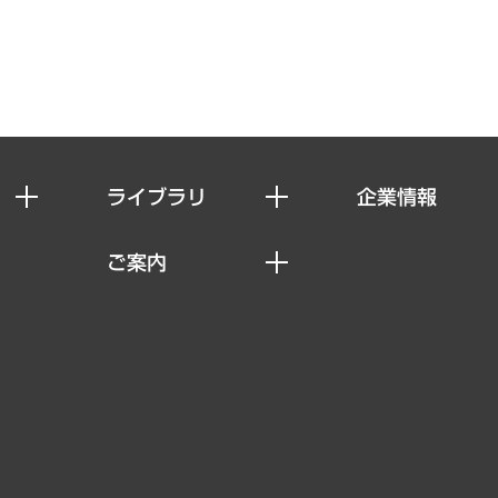
ライブラリ
企業情報
経済調査
私たちの想い
ご案内
レポート
社長メッセージ
セミナー・イベント情報
コラム
会社概要
MUFGビジネスセミナー
ヘルス）
調査・研究報告書
企業理念
受託案件情報
クローズアップ
役員一覧
その他お申し込み
経営用語集
沿革
調査協力のお願い
）
受託・受注実績（官公庁関連）
組織図・本部部室紹介
メディア掲載・出演
インドネシア現地法人