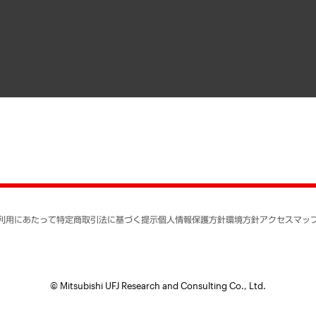
寄稿記事
決算公告
書籍
業績ハイライト
アクセスマップ
個人情報保護方針
環境方針
サステナビリティ
特定商取引法に基づく
SNSアカウントコミュ
反社会的勢力に対する
利用にあたって
特定商取引法に基づく提示
個人情報保護方針
環境方針
アクセスマッ
個人情報の取り扱いに
書面による個人情報の
© Mitsubishi UFJ Research and Consulting Co., Ltd.