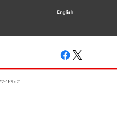
English
表示
ニティガイドライン
基本方針
プ
サイトマップ
ついて
開示等の請求の手続きについて