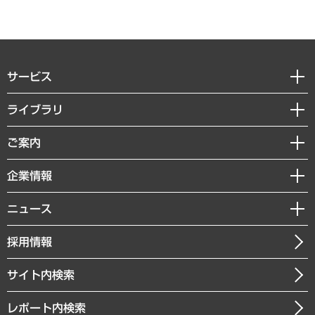
サービス
経営戦略
ライブラリ
組織・人事戦略
経済調査
ご案内
デジタルイノベーション
レポート
国際（グローバルビジネス・開発支援・国際戦略・グローバルヘルス）
セミナー・イベント情報
企業情報
コラム
サステナビリティ（環境・資源・エネルギー・ESG・人権）
MUFGビジネスセミナー
調査・研究報告書
私たちの想い
共生・ダイバーシティ
ニュース
受託案件情報
クローズアップ
社長メッセージ
GRC（ガバナンス・リスク・コンプライアンス）・防災（政策）
その他お申し込み
ニュースリリース
経営用語集
採用情報
会社概要
経済・産業・雇用・労働
調査協力のお願い
お知らせ
受託・受注実績（官公庁関連）
企業理念
医療・介護・福祉・教育・子ども
サイト内検索
メディア掲載・出演
役員一覧
自治体経営・官民協働
寄稿記事
沿革
レポート内検索
まちづくり・観光・交通・スポーツ・スマートシティ