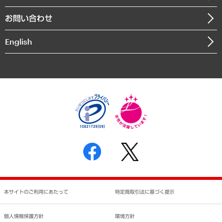
書籍
組織図・本部部室紹介
自然資源・農林水産業・食料システム
お問い合わせ
インドネシア現地法人
決算公告
English
業績ハイライト
アクセスマップ
個人情報保護方針
環境方針
サステナビリティ
特定商取引法に基づく表示
SNSアカウントコミュニティガイドライン
反社会的勢力に対する基本方針
個人情報の取り扱いについて
書面による個人情報の開示等の請求の手続きについて
本サイトのご利用にあたって
特定商取引法に基づく提示
個人情報保護方針
環境方針