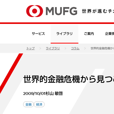
サービス
ライブラリ
ご案内
企業
トップ
ライブラリ
コラム
世界的金融危機か
世界的金融危機から見つ
2009/10/01
杉山 敏啓
金融
経済