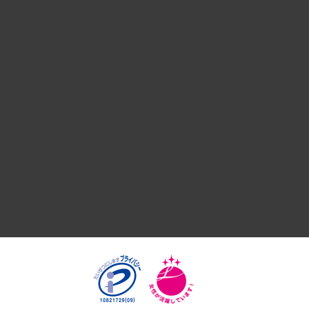
組織・人事戦略
デジタルイノベーション
国際（グローバルビジネス・開発支援・国際戦略・グローバル
サステナビリティ（環境・資源・エネルギー・ESG・人権）
共生・ダイバーシティ
GRC（ガバナンス・リスク・コンプライアンス）・防災（政策
経済・産業・雇用・労働
医療・介護・福祉・教育・子ども
自治体経営・官民協働
まちづくり・観光・交通・スポーツ・スマートシティ
自然資源・農林水産業・食料システム