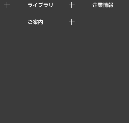
ライブラリ
企業情報
経済調査
私たちの想い
ご案内
レポート
社長メッセージ
セミナー・イベント情報
コラム
会社概要
MUFGビジネスセミナー
ヘルス）
調査・研究報告書
企業理念
受託案件情報
クローズアップ
役員一覧
その他お申し込み
経営用語集
沿革
調査協力のお願い
）
受託・受注実績（官公庁関連）
組織図・本部部室紹介
メディア掲載・出演
インドネシア現地法人
寄稿記事
決算公告
書籍
業績ハイライト
アクセスマップ
個人情報保護方針