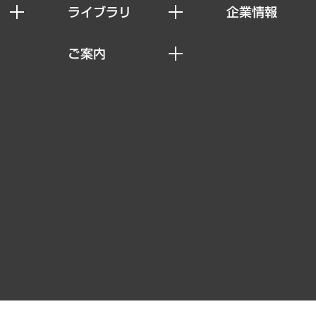
ライブラリ
企業情報
経済調査
私たちの想い
ご案内
レポート
社長メッセージ
セミナー・イベント情報
コラム
会社概要
MUFGビジネスセミナー
ヘルス）
調査・研究報告書
企業理念
受託案件情報
クローズアップ
役員一覧
その他お申し込み
経営用語集
沿革
調査協力のお願い
）
受託・受注実績（官公庁関連）
組織図・本部部室紹介
メディア掲載・出演
インドネシア現地法人
寄稿記事
決算公告
書籍
業績ハイライト
アクセスマップ
個人情報保護方針