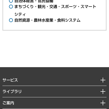
自治体経営・官民協働
まちづくり・観光・交通・スポーツ・スマート
シティ
自然資源・農林水産業・食料システム
サービス
経営戦略
ライブラリ
組織・人事戦略
経済調査
ご案内
デジタルイノベーション
レポート