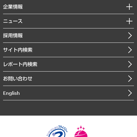
国際（グローバルビジネス・開発支援・国際戦略・グローバルヘルス）
セミナー・イベント情報
企業情報
コラム
サステナビリティ（環境・資源・エネルギー・ESG・人権）
MUFGビジネスセミナー
調査・研究報告書
私たちの想い
共生・ダイバーシティ
ニュース
受託案件情報
クローズアップ
社長メッセージ
GRC（ガバナンス・リスク・コンプライアンス）・防災（政策）
その他お申し込み
ニュースリリース
経営用語集
採用情報
会社概要
経済・産業・雇用・労働
調査協力のお願い
お知らせ
受託・受注実績（官公庁関連）
企業理念
医療・介護・福祉・教育・子ども
サイト内検索
メディア掲載・出演
役員一覧
自治体経営・官民協働
寄稿記事
沿革
レポート内検索
まちづくり・観光・交通・スポーツ・スマートシティ
書籍
組織図・本部部室紹介
自然資源・農林水産業・食料システム
お問い合わせ
インドネシア現地法人
決算公告
English
業績ハイライト
アクセスマップ
個人情報保護方針
環境方針
サステナビリティ