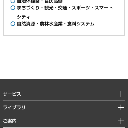
自治体経営・官民協働
まちづくり・観光・交通・スポーツ・スマート
シティ
自然資源・農林水産業・食料システム
サービス
経営戦略
ライブラリ
組織・人事戦略
経済調査
ご案内
デジタルイノベーション
レポート