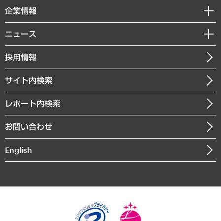
国際（グローバルビジネス・開発支援・国際戦略・グローバルヘルス）
セミナー・イベント情報
企業情報
コラム
サステナビリティ（環境・資源・エネルギー・ESG・人権）
MUFGビジネスセミナー
調査・研究報告書
私たちの想い
共生・ダイバーシティ
ニュース
受託案件情報
クローズアップ
社長メッセージ
GRC（ガバナンス・リスク・コンプライアンス）・防災（政策）
その他お申し込み
ニュースリリース
経営用語集
採用情報
会社概要
経済・産業・雇用・労働
調査協力のお願い
お知らせ
受託・受注実績（官公庁関連）
企業理念
医療・介護・福祉・教育・子ども
サイト内検索
メディア掲載・出演
役員一覧
自治体経営・官民協働
寄稿記事
沿革
レポート内検索
まちづくり・観光・交通・スポーツ・スマートシティ
書籍
組織図・本部部室紹介
自然資源・農林水産業・食料システム
お問い合わせ
インドネシア現地法人
決算公告
English
業績ハイライト
アクセスマップ
個人情報保護方針
環境方針
サステナビリティ