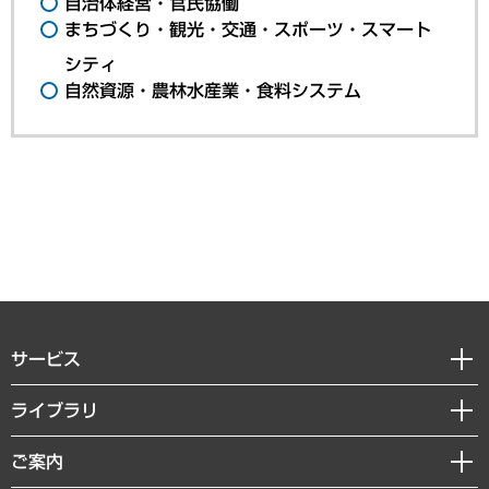
自治体経営・官民協働
まちづくり・観光・交通・スポーツ・スマート
シティ
自然資源・農林水産業・食料システム
サービス
経営戦略
ライブラリ
組織・人事戦略
経済調査
ご案内
デジタルイノベーション
レポート