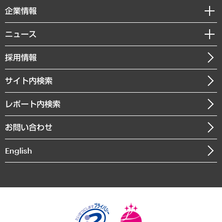
国際（グローバルビジネス・開発支援・国際戦略・グローバルヘルス）
セミナー・イベント情報
企業情報
コラム
サステナビリティ（環境・資源・エネルギー・ESG・人権）
MUFGビジネスセミナー
調査・研究報告書
私たちの想い
共生・ダイバーシティ
ニュース
受託案件情報
クローズアップ
社長メッセージ
GRC（ガバナンス・リスク・コンプライアンス）・防災（政策）
その他お申し込み
ニュースリリース
経営用語集
採用情報
会社概要
経済・産業・雇用・労働
調査協力のお願い
お知らせ
受託・受注実績（官公庁関連）
企業理念
医療・介護・福祉・教育・子ども
サイト内検索
メディア掲載・出演
役員一覧
自治体経営・官民協働
寄稿記事
沿革
レポート内検索
まちづくり・観光・交通・スポーツ・スマートシティ
書籍
組織図・本部部室紹介
自然資源・農林水産業・食料システム
お問い合わせ
インドネシア現地法人
決算公告
English
業績ハイライト
アクセスマップ
個人情報保護方針
環境方針
サステナビリティ