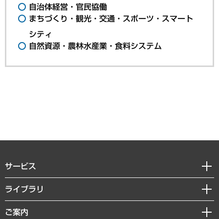
自治体経営・官民協働
まちづくり・観光・交通・スポーツ・スマート
シティ
自然資源・農林水産業・食料システム
サービス
経営戦略
ライブラリ
組織・人事戦略
経済調査
ご案内
デジタルイノベーション