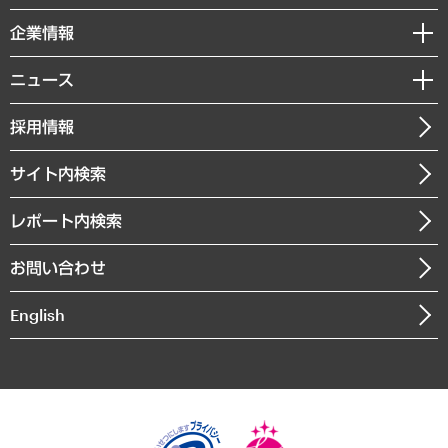
レポート
国際（グローバルビジネス・開発支援・国際戦略・グローバルヘルス）
セミナー・イベント情報
企業情報
コラム
サステナビリティ（環境・資源・エネルギー・ESG・人権）
MUFGビジネスセミナー
調査・研究報告書
私たちの想い
共生・ダイバーシティ
ニュース
受託案件情報
クローズアップ
社長メッセージ
GRC（ガバナンス・リスク・コンプライアンス）・防災（政策）
その他お申し込み
ニュースリリース
経営用語集
採用情報
会社概要
経済・産業・雇用・労働
調査協力のお願い
お知らせ
受託・受注実績（官公庁関連）
企業理念
医療・介護・福祉・教育・子ども
サイト内検索
メディア掲載・出演
役員一覧
自治体経営・官民協働
寄稿記事
沿革
レポート内検索
まちづくり・観光・交通・スポーツ・スマートシティ
書籍
組織図・本部部室紹介
自然資源・農林水産業・食料システム
お問い合わせ
インドネシア現地法人
決算公告
English
業績ハイライト
アクセスマップ
個人情報保護方針
環境方針
サステナビリティ