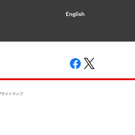
English
表示
ニティガイドライン
基本方針
プ
サイトマップ
ついて
開示等の請求の手続きについて