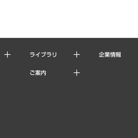
ライブラリ
企業情報
経済調査
私たちの想い
ご案内
レポート
社長メッセージ
セミナー・イベント情報
コラム
会社概要
MUFGビジネスセミナー
ヘルス）
調査・研究報告書
企業理念
受託案件情報
クローズアップ
役員一覧
その他お申し込み
経営用語集
沿革
調査協力のお願い
）
受託・受注実績（官公庁関連）
組織図・本部部室紹介
メディア掲載・出演
インドネシア現地法人