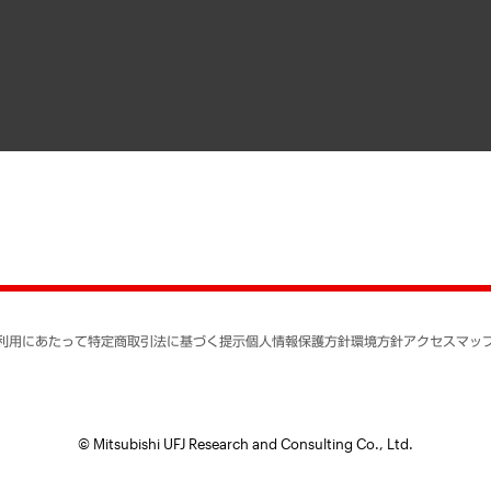
寄稿記事
決算公告
書籍
業績ハイライト
アクセスマップ
個人情報保護方針
環境方針
サステナビリティ
特定商取引法に基づく
SNSアカウントコミュ
反社会的勢力に対する
利用にあたって
特定商取引法に基づく提示
個人情報保護方針
環境方針
アクセスマッ
個人情報の取り扱いに
書面による個人情報の
© Mitsubishi UFJ Research and Consulting Co., Ltd.