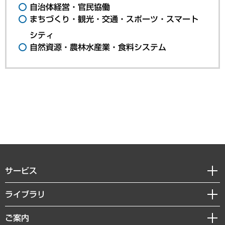
自治体経営・官民協働
まちづくり・観光・交通・スポーツ・スマート
シティ
自然資源・農林水産業・食料システム
サービス
経営戦略
ライブラリ
組織・人事戦略
経済調査
ご案内
デジタルイノベーション