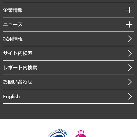
レポート
国際（グローバルビジネス・開発支援・国際戦略・グローバルヘルス）
セミナー・イベント情報
企業情報
コラム
サステナビリティ（環境・資源・エネルギー・ESG・人権）
MUFGビジネスセミナー
調査・研究報告書
私たちの想い
共生・ダイバーシティ
ニュース
受託案件情報
クローズアップ
社長メッセージ
GRC（ガバナンス・リスク・コンプライアンス）・防災（政策）
その他お申し込み
ニュースリリース
経営用語集
採用情報
会社概要
経済・産業・雇用・労働
調査協力のお願い
お知らせ
受託・受注実績（官公庁関連）
企業理念
医療・介護・福祉・教育・子ども
サイト内検索
メディア掲載・出演
役員一覧
自治体経営・官民協働
寄稿記事
沿革
レポート内検索
まちづくり・観光・交通・スポーツ・スマートシティ
書籍
組織図・本部部室紹介
自然資源・農林水産業・食料システム
お問い合わせ
インドネシア現地法人
決算公告
English
業績ハイライト
アクセスマップ
個人情報保護方針
環境方針
サステナビリティ