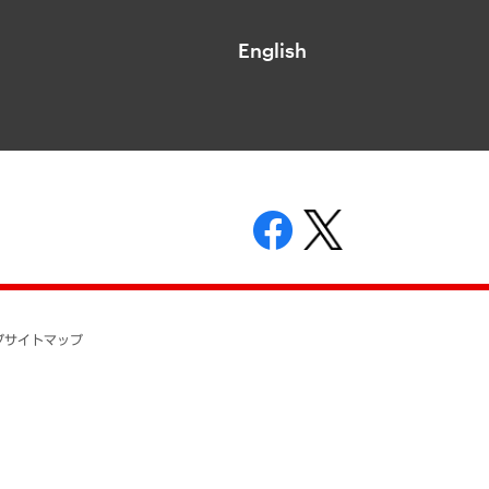
English
表示
ニティガイドライン
基本方針
プ
サイトマップ
ついて
開示等の請求の手続きについて