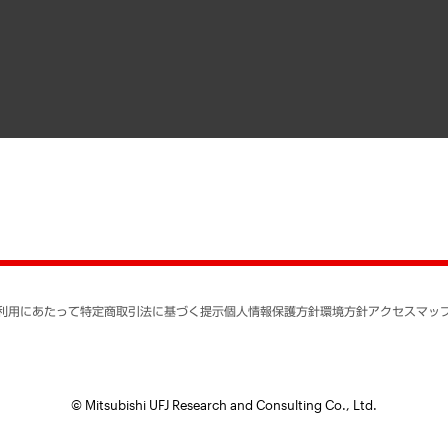
寄稿記事
決算公告
書籍
業績ハイライト
アクセスマップ
個人情報保護方針
環境方針
サステナビリティ
特定商取引法に基づく
SNSアカウントコミュ
反社会的勢力に対する
利用にあたって
特定商取引法に基づく提示
個人情報保護方針
環境方針
アクセスマッ
個人情報の取り扱いに
書面による個人情報の
© Mitsubishi UFJ Research and Consulting Co., Ltd.