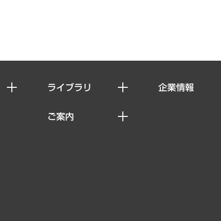
ライブラリ
企業情報
経済調査
私たちの想い
ご案内
レポート
社長メッセージ
セミナー・イベント情報
コラム
会社概要
MUFGビジネスセミナー
ヘルス）
調査・研究報告書
企業理念
受託案件情報
クローズアップ
役員一覧
その他お申し込み
経営用語集
沿革
調査協力のお願い
）
受託・受注実績（官公庁関連）
組織図・本部部室紹介
メディア掲載・出演
インドネシア現地法人