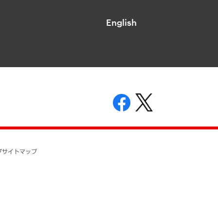
English
表示
ニティガイドライン
基本方針
プ
サイトマップ
ついて
開示等の請求の手続きについて