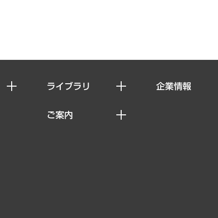
ライブラリ
企業情報
経済調査
私たちの想い
ご案内
レポート
社長メッセージ
セミナー・イベント情報
コラム
会社概要
MUFGビジネスセミナー
ヘルス）
調査・研究報告書
企業理念
受託案件情報
クローズアップ
役員一覧
その他お申し込み
経営用語集
沿革
調査協力のお願い
）
受託・受注実績（官公庁関連）
組織図・本部部室紹介
メディア掲載・出演
インドネシア現地法人