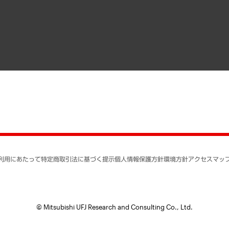
寄稿記事
決算公告
書籍
業績ハイライト
アクセスマップ
個人情報保護方針
環境方針
サステナビリティ
特定商取引法に基づく
SNSアカウントコミュ
反社会的勢力に対する
利用にあたって
特定商取引法に基づく提示
個人情報保護方針
環境方針
アクセスマッ
個人情報の取り扱いに
書面による個人情報の
© Mitsubishi UFJ Research and Consulting Co., Ltd.